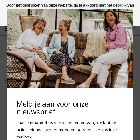
Door het gebruiken van onze website, ga je akkoord met het gebruik van
cookies om onze website te verbeteren.
Dit bericht verbergen
Vragen? App naar +31 58 250 1503
Meer over cookies »
0
GRATIS VERZENDING NL
FYSIEKE WINKEL
Vanaf € 75,-
in Mantgum (frl)
fdad
Home
>
Birkenstock Professional Klassik Birki Antistatic
Meld je aan voor onze
nieuwsbrief
Laat je maandelijks verrassen en ontvang de laatste
acties, nieuwe schoenmode en persoonlijke tips in je
mailbox.