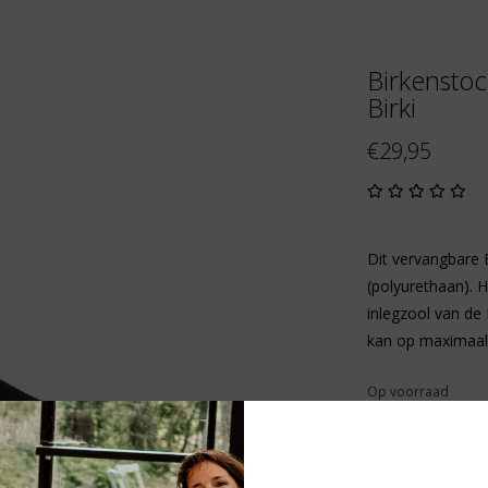
Birkenstoc
Birki
€29,95
Dit vervangbare 
(polyurethaan). H
inlegzool van de 
kan op maximaal
Op voorraad
Size:
*