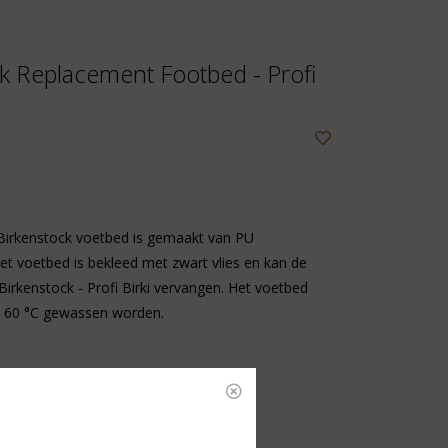
k Replacement Footbed - Profi
Birkenstock voetbed is gemaakt van PU
et voetbed is bekleed met zwart vlies en kan de
Birkenstock - Profi Birki vervangen. Het voetbed
 60 °C gewassen worden.