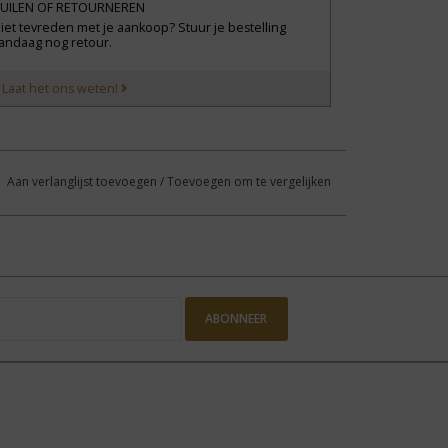
UILEN OF RETOURNEREN
iet tevreden met je aankoop? Stuur je bestelling
andaag nog retour.
?
Laat het ons weten!
Aan verlanglijst toevoegen
/
Toevoegen om te vergelijken
ABONNEER