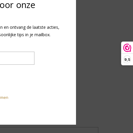
voor onze
n en ontvang de laatste acties,
OEVOEGEN AAN WINKELWAGEN
nlijke tips in je mailbox.
ENDING
VERZENDING
1-2 werkdagen
9,5
EWS
MAATTABEL
(0)
201047
-2 dagen
rmen