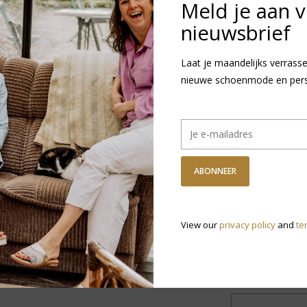
Meld je aan 
nieuwsbrief
+
Laat je maandelijks verrasse
T
-
nieuwe schoenmode en persoo
GRATIS VERZ
Vanaf €75,-
DETAILS
REVI
ABONNEER
Artikelnummer:
3
Levertijd:
1
View our
privacy policy
and
te