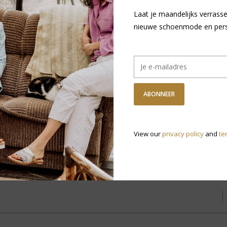
borstel.
Laat je maandelijks verrasse
Deze spray is sa
nieuwe schoenmode en persoo
bestanddelen:
water (basis), p
Lanoline (voedt e
reiniging) en Jo
ABONNEER
R
N
View our
privacy policy
and
te
v
Heb je vragen