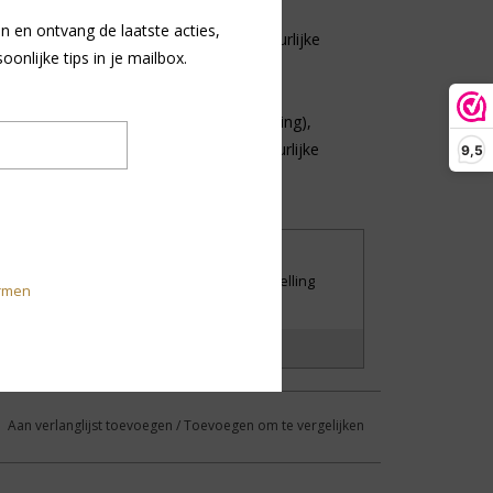
n en ontvang de laatste acties,
mengesteld uit zorgvuldig gekozen natuurlijke
nlijke tips in je mailbox.
lantaardige stearine (beschermende werking),
n verzorgt), Sinaasappelterpenen (natuurlijke
9,5
jobaolie (voedend & verzachtend).
UILEN OF RETOURNEREN
iet tevreden met je aankoop? Stuur je bestelling
rmen
andaag nog retour.
?
Laat het ons weten!
Aan verlanglijst toevoegen
/
Toevoegen om te vergelijken