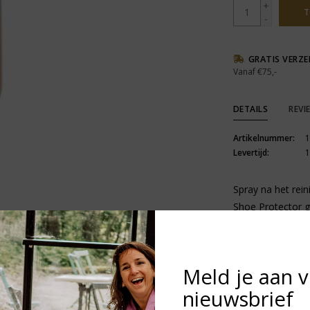
+
T
-
GRATIS VERZ
Vanaf €75,-
DETAILS
REVI
Artikelnummer:
1
Levertijd:
1
Spray na het rei
Shoe Protector g
vanaf een afstan
doorweekt.
Meld je aan 
Laat de schoenen
nieuwsbrief
het leer daarna 