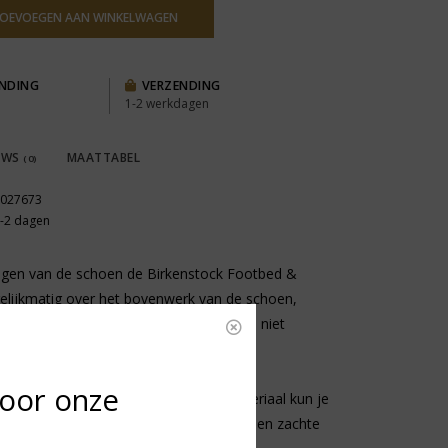
OEVOEGEN AAN WINKELWAGEN
ENDING
VERZENDING
1-2 werkdagen
EWS
MAATTABEL
(0)
027673
-2 dagen
nigen van de schoen de Birkenstock Footbed &
elijkmatig over het bovenwerk van de schoen,
d van +/- 20–30 cm. Maak het materiaal niet
voor onze
 goed drogen. Afhankelijk van het materiaal kun je
voorzichtig opruwen of oppoetsen met een zachte