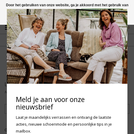
Door het gebruiken van onze website, ga je akkoord met het gebruik van
cookies om onze website te verbeteren.
Dit bericht verbergen
Vragen? App naar +31 58 250 1503
Meer over cookies »
0
GRATIS VERZENDING NL
FYSIEKE WINKEL
Vanaf € 75,-
in Mantgum (frl)
fdad
LCN
Home
/
Merken
/
LCN
Meld je aan voor onze
nieuwsbrief
Filteren
Laat je maandelijks verrassen en ontvang de laatste
acties, nieuwe schoenmode en persoonlijke tips in je
Geen producten gevonden!...
mailbox.