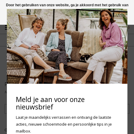
Door het gebruiken van onze website, ga je akkoord met het gebruik van
cookies om onze website te verbeteren.
Dit bericht verbergen
Vragen? App naar +31 58 250 1503
Meer over cookies »
0
GRATIS VERZENDING NL
FYSIEKE WINKEL
Vanaf € 75,-
in Mantgum (frl)
fdad
Panama Jack
Home
/
Merken
/
Panama Jack
Meld je aan voor onze
nieuwsbrief
Filteren
Laat je maandelijks verrassen en ontvang de laatste
acties, nieuwe schoenmode en persoonlijke tips in je
Geen producten gevonden!...
mailbox.