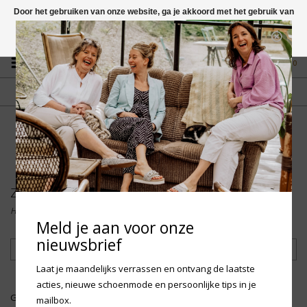
Door het gebruiken van onze website, ga je akkoord met het gebruik van
cookies om onze website te verbeteren.
Dit bericht verbergen
Vragen? App naar +31 58 250 1503
Meer over cookies »
0
GRATIS VERZENDING NL
FYSIEKE WINKEL
Vanaf € 75,-
in Mantgum (frl)
fdad
Zeb
Home
/
Merken
/
Zeb
Meld je aan voor onze
nieuwsbrief
Filteren
Laat je maandelijks verrassen en ontvang de laatste
acties, nieuwe schoenmode en persoonlijke tips in je
Geen producten gevonden!...
mailbox.