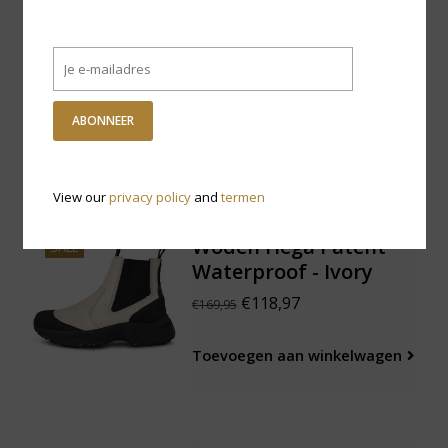
Woden Liv Croco
SALE
Waterproof - Black
€76,97
€109,95
ABONNEER
Toevoegen aan winkelwagen
View our
privacy policy
and
termen
Woden Hega Patent
SALE
Waterproof - Ivory
€118,97
€169,95
Toevoegen aan winkelwagen