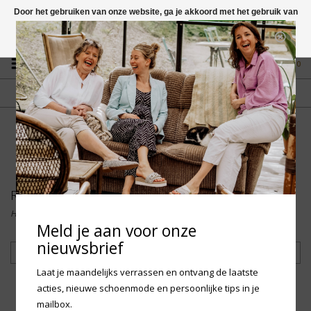
Door het gebruiken van onze website, ga je akkoord met het gebruik van
cookies om onze website te verbeteren.
Dit bericht verbergen
Vragen? App naar +31 58 250 1503
Meer over cookies »
0
GRATIS VERZENDING NL
FYSIEKE WINKEL
Vanaf € 75,-
in Mantgum (frl)
fdad
Rainboots
Home
/
Dames
/
Rainboots
Meld je aan voor onze
nieuwsbrief
Filteren
Laat je maandelijks verrassen en ontvang de laatste
acties, nieuwe schoenmode en persoonlijke tips in je
mailbox.