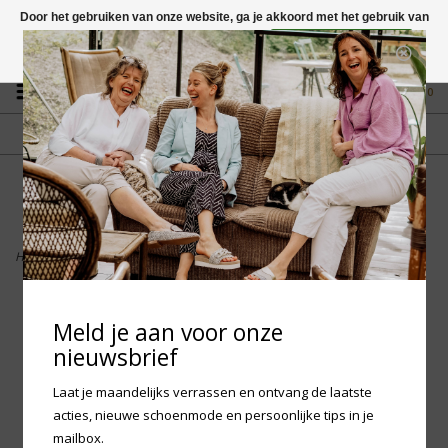
Door het gebruiken van onze website, ga je akkoord met het gebruik van
cookies om onze website te verbeteren.
Dit bericht verbergen
Vragen? App naar +31 58 250 1503
Meer over cookies »
0
GRATIS VERZENDING NL
FYSIEKE WINKEL
Vanaf € 75,-
in Mantgum (frl)
fdad
Home
>
Durea 6309 - Sneaker
Meld je aan voor onze
nieuwsbrief
Laat je maandelijks verrassen en ontvang de laatste
acties, nieuwe schoenmode en persoonlijke tips in je
mailbox.