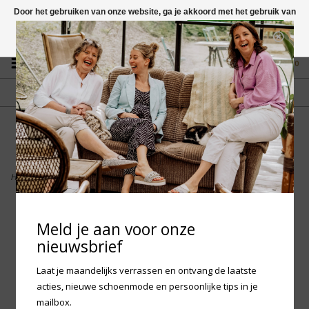
Door het gebruiken van onze website, ga je akkoord met het gebruik van
cookies om onze website te verbeteren.
Dit bericht verbergen
Vragen? App naar +31 58 250 1503
Meer over cookies »
0
GRATIS VERZENDING NL
FYSIEKE WINKEL
Vanaf € 75,-
in Mantgum (frl)
fdad
Home
>
Finn Comfort Filzmoos Wollfilz - Anthrazit
Meld je aan voor onze
nieuwsbrief
Laat je maandelijks verrassen en ontvang de laatste
acties, nieuwe schoenmode en persoonlijke tips in je
mailbox.