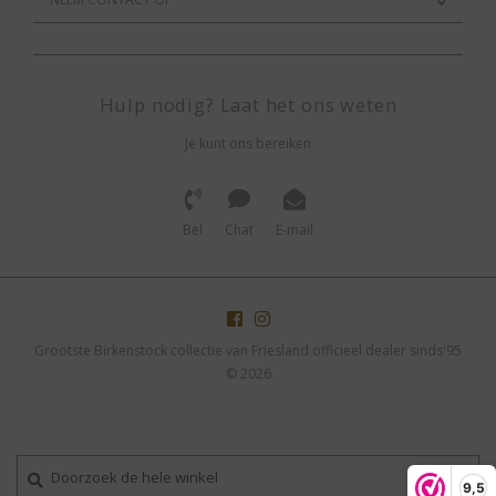
Hulp nodig? Laat het ons weten
Je kunt ons bereiken
Bel
Chat
E-mail
Grootste Birkenstock collectie van Friesland officieel dealer sinds'95
© 2026
9,5