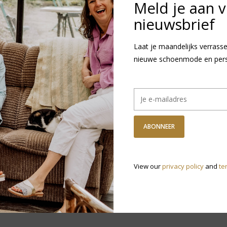
GRATIS VERZ
Meld je aan 
Vanaf €75,-
nieuwsbrief
DETAILS
REVI
Laat je maandelijks verrasse
nieuwe schoenmode en persoo
Artikelnummer:
0
Levertijd:
1
ABONNEER
R
N
View our
privacy policy
and
te
v
Heb je vragen