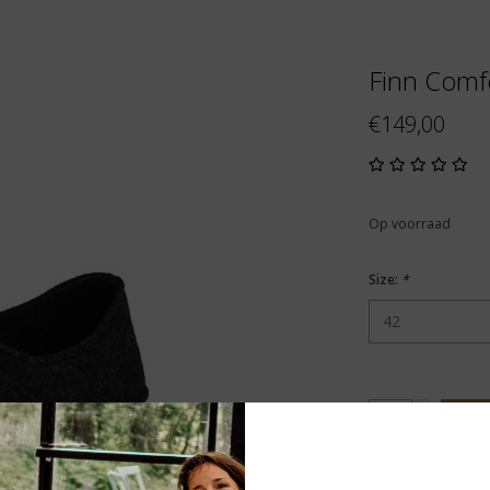
Finn Comfo
€149,00
Op voorraad
Size:
*
+
T
-