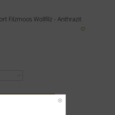
rt Filzmoos Wollfilz - Anthrazit
OEVOEGEN AAN WINKELWAGEN