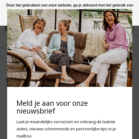
Door het gebruiken van onze website, ga je akkoord met het gebruik van
cookies om onze website te verbeteren.
Dit bericht verbergen
Vragen? App naar +31 58 250 1503
Meer over cookies »
0
GRATIS VERZENDING NL
FYSIEKE WINKEL
Vanaf € 75,-
in Mantgum (frl)
fdad
Home
>
Finn Comfort Finnamic Machida - Nightblue Arya
Meld je aan voor onze
nieuwsbrief
Laat je maandelijks verrassen en ontvang de laatste
acties, nieuwe schoenmode en persoonlijke tips in je
mailbox.