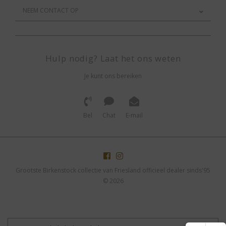
NEEM CONTACT OP
Hulp nodig? Laat het ons weten
Je kunt ons bereiken
Bel
Chat
E-mail
Grootste Birkenstock collectie van Friesland officieel dealer sinds'95
© 2026