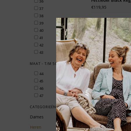
Fettleder Black Reg
36
€119,95
37
38
39
40
41
42
43
MAAT - T/M 50
44
45
46
47
CATEGORIEËN
Dames
Heren