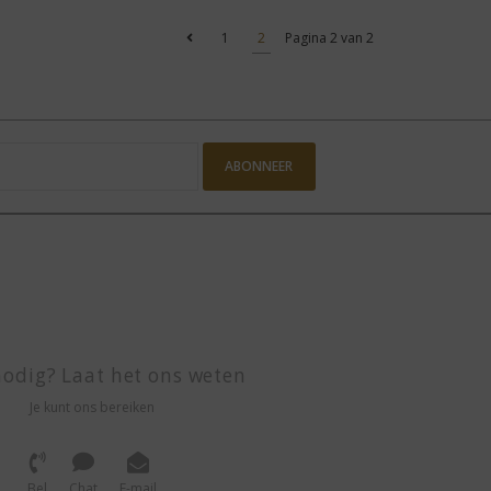
1
2
Pagina 2 van 2
ABONNEER
odig? Laat het ons weten
Je kunt ons bereiken
Bel
Chat
E-mail