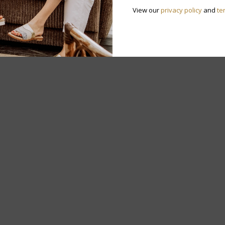
View our
privacy policy
and
te