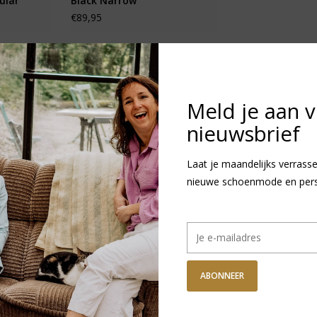
ular
Black Narrow
€89,95
Meld je aan 
nieuwsbrief
Laat je maandelijks verrasse
nieuwe schoenmode en persoo
ABONNEER