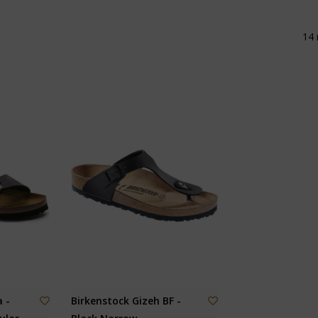
14 
 -
Birkenstock Gizeh BF -