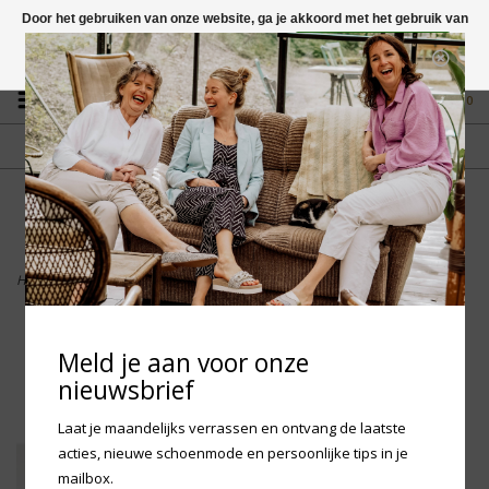
Door het gebruiken van onze website, ga je akkoord met het gebruik van
cookies om onze website te verbeteren.
Dit bericht verbergen
Vragen? App naar +31 58 250 1503
Meer over cookies »
0
GRATIS VERZENDING NL
FYSIEKE WINKEL
Vanaf € 75,-
in Mantgum (frl)
fdad
Home
>
HUB Footwear Fuji S40 - Leopard Off White
Meld je aan voor onze
nieuwsbrief
Laat je maandelijks verrassen en ontvang de laatste
acties, nieuwe schoenmode en persoonlijke tips in je
mailbox.