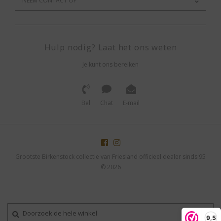
NEEM CONTACT OP
Hulp nodig? Laat het ons weten
Je kunt ons bereiken
Bel
Chat
E-mail
Grootste Birkenstock collectie van Friesland officieel dealer sinds'95
© 2026
9,5