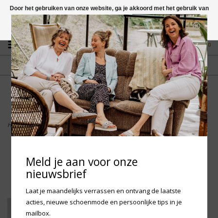
Door het gebruiken van onze website, ga je akkoord met het gebruik van
cookies om onze website te verbeteren.
Dit bericht verbergen
Vragen? App naar +31 58 250 1503
Meer over cookies »
0
GRATIS VERZENDING NL
FYSIEKE WINKEL
Vanaf € 75,-
in Mantgum (frl)
fdad
Home
>
HUB Footwear Shift L09 - Light Bone Vista
Meld je aan voor onze
nieuwsbrief
Laat je maandelijks verrassen en ontvang de laatste
acties, nieuwe schoenmode en persoonlijke tips in je
mailbox.