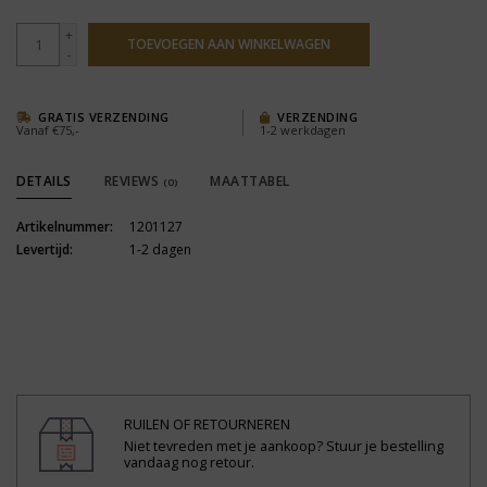
+
TOEVOEGEN AAN WINKELWAGEN
-
GRATIS VERZENDING
VERZENDING
Vanaf €75,-
1-2 werkdagen
DETAILS
REVIEWS
MAATTABEL
(0)
Artikelnummer:
1201127
Levertijd:
1-2 dagen
RUILEN OF RETOURNEREN
Niet tevreden met je aankoop? Stuur je bestelling
vandaag nog retour.