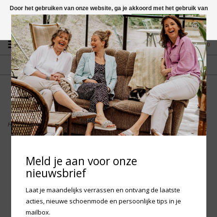
Door het gebruiken van onze website, ga je akkoord met het gebruik van
cookies om onze website te verbeteren.
Dit bericht verbergen
Vragen? App naar +31 58 250 1503
Meer over cookies »
0
GRATIS VERZENDING NL
FYSIEKE WINKEL
Vanaf € 75,-
in Mantgum (frl)
fdad
Home
>
Birkenstock Replacement Footbed - Super Birki
Meld je aan voor onze
nieuwsbrief
Laat je maandelijks verrassen en ontvang de laatste
acties, nieuwe schoenmode en persoonlijke tips in je
mailbox.