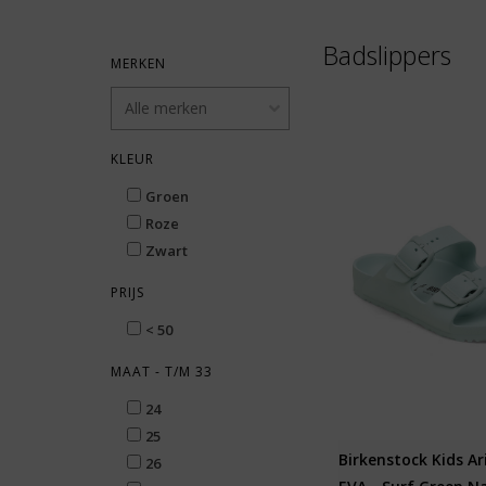
Badslippers
MERKEN
KLEUR
Groen
Roze
Zwart
PRIJS
< 50
MAAT - T/M 33
24
25
Birkenstock Kids A
26