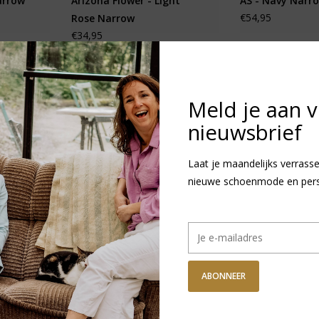
arrow
Arizona Flower - Light
AS - Navy Narr
€54,95
Rose Narrow
€34,95
Meld je aan 
nieuwsbrief
Laat je maandelijks verrasse
nieuwe schoenmode en persoo
ABONNEER
low Kids
Birkenstock Kids Arizona
Birkenstock Kid
EVA - Crocus Narrow
EVA - Black Nar
€29,95
€29,95