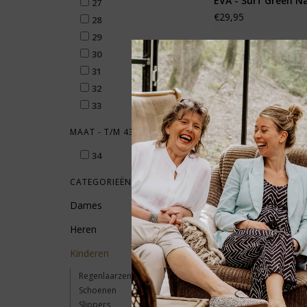
EVA - Surf Green N
27
€29,95
28
29
30
31
32
33
MAAT - T/M 43
34
CATEGORIEËN
Dames
Heren
Kinderen
Birkenstock Birki F
Regenlaarzen
EVA - Black Regular
Schoenen
€44,95
Slippers