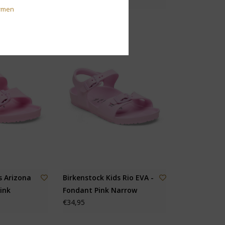
rmen
s Arizona
Birkenstock Kids Rio EVA -
ink
Fondant Pink Narrow
€34,95