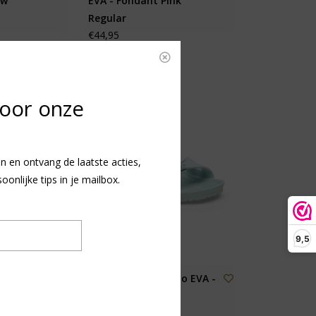
ow
EVA - Fondant Pink
Regular
€44,95
voor onze
n en ontvang de laatste acties,
nlijke tips in je mailbox.
9,5
s Arizona
Birkenstock Kids Rio EVA -
row
Surf Green Narrow
€34,95