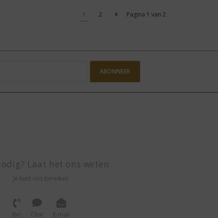
1
2
Pagina 1 van 2
ABONNEER
odig? Laat het ons weten
Je kunt ons bereiken
Bel
Chat
E-mail