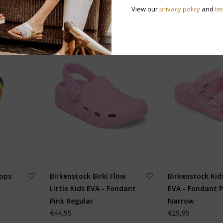
View our
privacy policy
and
te
lops
Birkenstock Birki Flow
Birkenstock Kid
Little Kids EVA - Fondant
EVA - Fondant P
Pink Regular
Narrow
€44,95
€29,95