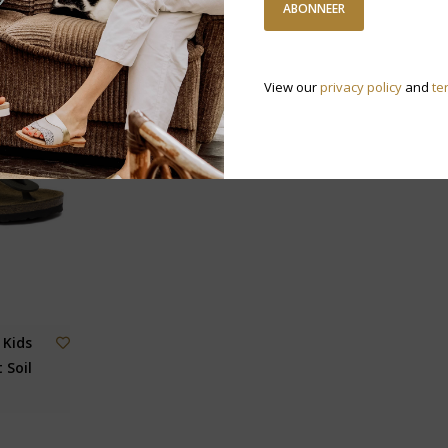
ABONNEER
View our
privacy policy
and
te
 Kids
 Soil