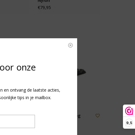
Nylon
€79,95
voor onze
n en ontvang de laatste acties,
nlijke tips in je mailbox.
 Rio -
Shoesme laars hoog
model veter/rits
9,5
€109,95