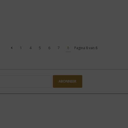
1
4
5
6
7
8
Pagina 8 van 8
ABONNEER