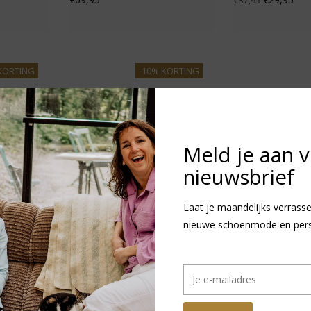
€37,95
KORTING
-10% KORTING
Meld je aan 
nieuwsbrief
Laat je maandelijks verrasse
nieuwe schoenmode en persoo
laag -
Birkenstock Kids Gizeh -
Birkenstock Kids
Regular
Regular
€44,95
€57,95
€49,95