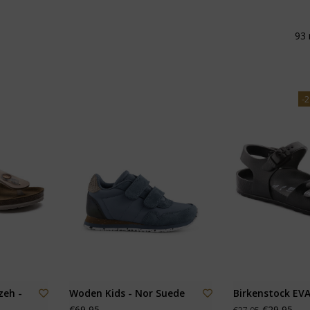
93 
-
zeh -
Woden Kids - Nor Suede
Birkenstock EVA
€69,95
€29,95