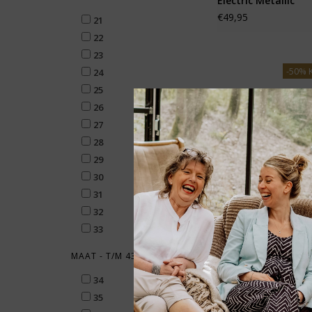
Electric Metallic
€49,95
21
22
23
-50% 
24
25
26
27
28
29
30
31
32
33
MAAT - T/M 43
Shoesme sneakers 
34
Micro Leer
35
€29,98
€59,95