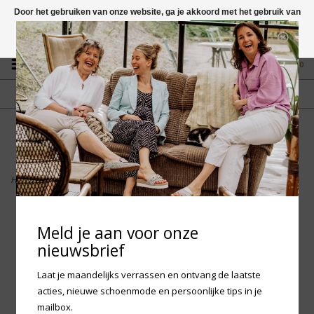
Door het gebruiken van onze website, ga je akkoord met het gebruik van
cookies om onze website te verbeteren.
Dit bericht verbergen
Vragen? App naar +31 58 250 1503
Meer over cookies »
0
GRATIS VERZENDING NL
FYSIEKE WINKEL
Vanaf € 75,-
in Mantgum (frl)
fdad
Home
>
Maruti Eliza Suede - Old Pink
Meld je aan voor onze
nieuwsbrief
Laat je maandelijks verrassen en ontvang de laatste
acties, nieuwe schoenmode en persoonlijke tips in je
mailbox.