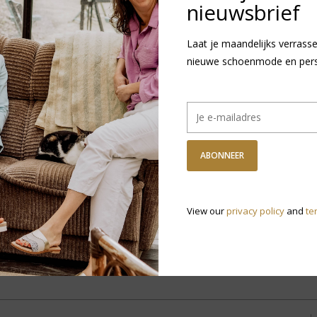
nieuwsbrief
Laat je maandelijks verrasse
nieuwe schoenmode en persoo
ABONNEER
View our
privacy policy
and
te