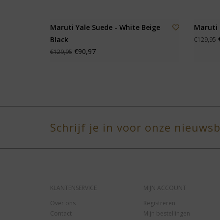
Maruti Yale Suede - White Beige
Maruti 
€
Black
€129,95
€90,97
€129,95
Schrijf je in voor onze nieuwsb
KLANTENSERVICE
MIJN ACCOUNT
Over ons
Registreren
Contact
Mijn bestellingen