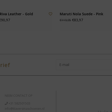
Riva Leather - Gold
Maruti Nola Suede - Pink
90,97
€83,97
€119,95
rief
NEEM CONTACT OP
+31 582501503
info@klaversmaschoenen.nl