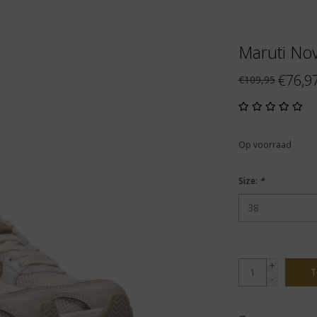
Maruti Nov
€76,9
€109,95
Op voorraad
Size:
*
+
T
-