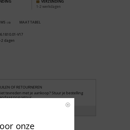
ENDING
VERZENDING
1-2 werkdagen
EWS
MAATTABEL
(0)
6.1810.01-V17
-2 dagen
UILEN OF RETOURNEREN
iet tevreden met je aankoop? Stuur je bestelling
andaag nog retour.
?
Laat het ons weten!
voor onze