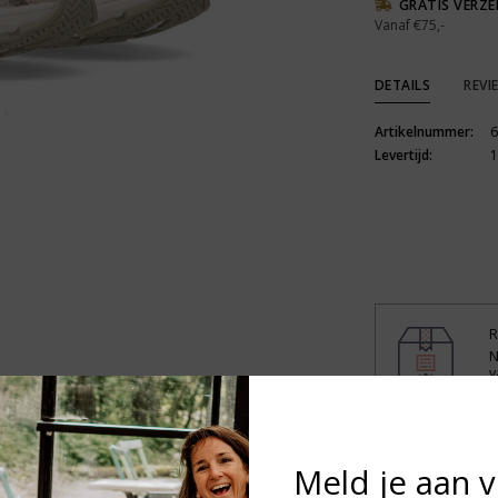
GRATIS VERZ
Vanaf €75,-
DETAILS
REVI
Artikelnummer:
6
Levertijd:
1
R
N
v
Heb je vragen
Meld je aan 