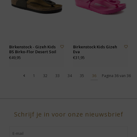
Birkenstock - Gizeh Kids
Birkenstock Kids Gizeh
BS Birko-Flor Desert Soil
Eva
€49,95
€31,95
1
32
33
34
35
36
Pagina 36 van 36
Schrijf je in voor onze nieuwsbrief