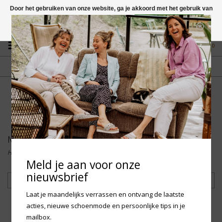
Door het gebruiken van onze website, ga je akkoord met het gebruik van
cookies om onze website te verbeteren.
Dit bericht verbergen
Vragen? App naar +31 58 250 1503
Meer over cookies »
0
GRATIS VERZENDING NL
FYSIEKE WINKEL
Vanaf € 75,-
in Mantgum (frl)
fdad
Merken
Home
/
Merken
Meld je aan voor onze
nieuwsbrief
Filteren
Laat je maandelijks verrassen en ontvang de laatste
acties, nieuwe schoenmode en persoonlijke tips in je
mailbox.