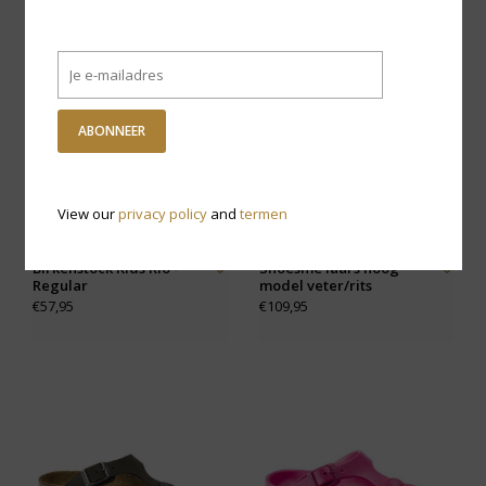
ABONNEER
View our
privacy policy
and
termen
Birkenstock Kids Rio -
Shoesme laars hoog
Regular
model veter/rits
€57,95
€109,95