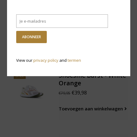
Shoesme Sandaal
SALE
Rampa - Green Copper
€44,98
€89,95
ABONNEER
Toevoegen aan winkelwagen
View our
privacy policy
and
termen
Shoesme Barst - White
SALE
Orange
€39,98
€79,95
Toevoegen aan winkelwagen