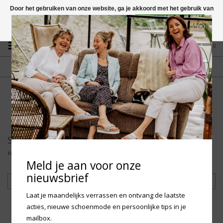
Door het gebruiken van onze website, ga je akkoord met het gebruik van
cookies om onze website te verbeteren.
Dit bericht verbergen
Vragen? App naar +31 58 250 1503
Meer over cookies »
0
GRATIS VERZENDING NL
FYSIEKE WINKEL
Vanaf € 75,-
in Mantgum (frl)
fdad
Shoesme
Home
/
Merken
/
Shoesme
Meld je aan voor onze
nieuwsbrief
Filteren
Laat je maandelijks verrassen en ontvang de laatste
acties, nieuwe schoenmode en persoonlijke tips in je
mailbox.