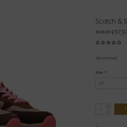
Scotch & S
€97,9
€139,95
Op voorraad
Size:
*
+
T
-