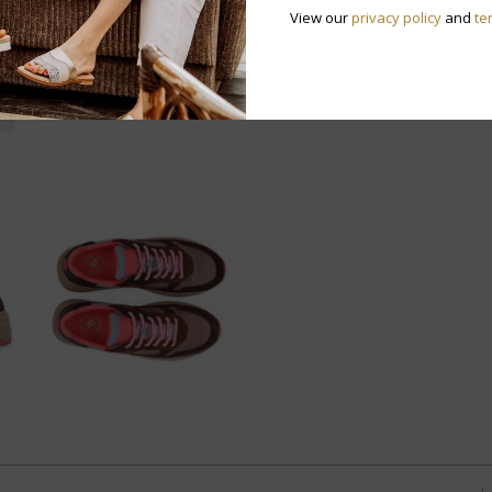
View our
privacy policy
and
te