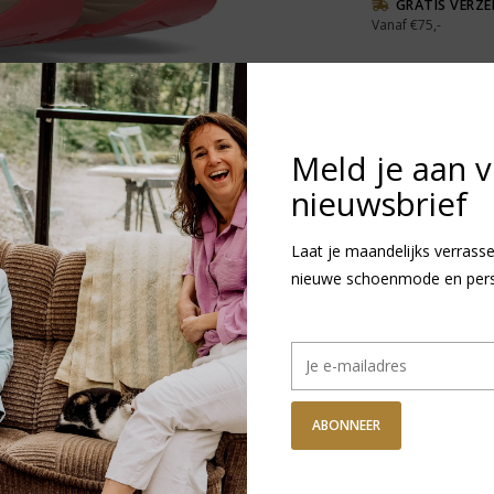
GRATIS VERZ
Vanaf €75,-
DETAILS
REVI
Artikelnummer:
7
Levertijd:
1
Meld je aan 
nieuwsbrief
Laat je maandelijks verrasse
nieuwe schoenmode en persoo
R
N
v
Heb je vragen
ABONNEER