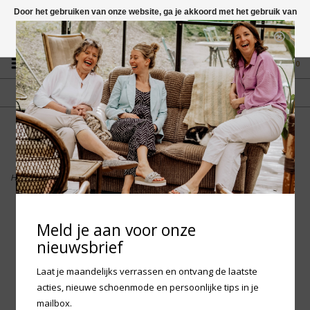
Door het gebruiken van onze website, ga je akkoord met het gebruik van
cookies om onze website te verbeteren.
Dit bericht verbergen
Vragen? App naar +31 58 250 1503
Meer over cookies »
0
GRATIS VERZENDING NL
FYSIEKE WINKEL
Vanaf € 75,-
in Mantgum (frl)
fdad
Home
>
Sockwell - Ascend ll Crew Wandel
Meld je aan voor onze
nieuwsbrief
Laat je maandelijks verrassen en ontvang de laatste
acties, nieuwe schoenmode en persoonlijke tips in je
mailbox.