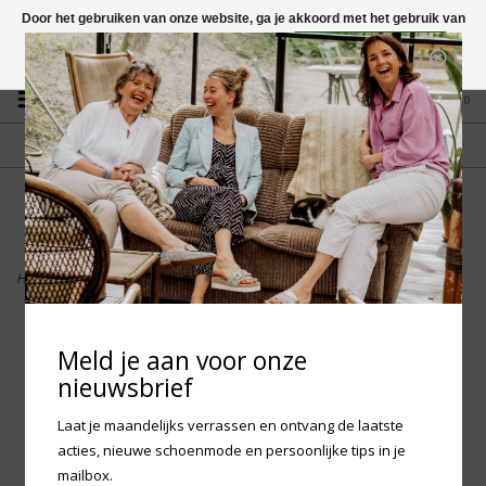
Door het gebruiken van onze website, ga je akkoord met het gebruik van
cookies om onze website te verbeteren.
Dit bericht verbergen
Vragen? App naar +31 58 250 1503
Meer over cookies »
0
GRATIS VERZENDING NL
FYSIEKE WINKEL
Vanaf € 75,-
in Mantgum (frl)
fdad
Home
>
Stoffen tas Ombre - Fuchsia
Meld je aan voor onze
nieuwsbrief
Laat je maandelijks verrassen en ontvang de laatste
acties, nieuwe schoenmode en persoonlijke tips in je
mailbox.