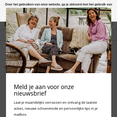
Door het gebruiken van onze website, ga je akkoord met het gebruik van
cookies om onze website te verbeteren.
Dit bericht verbergen
Vragen? App naar +31 58 250 1503
Meer over cookies »
0
GRATIS VERZENDING NL
FYSIEKE WINKEL
Vanaf € 75,-
in Mantgum (frl)
fdad
Home
>
Woden Bjork Suede - Wax
Meld je aan voor onze
nieuwsbrief
Laat je maandelijks verrassen en ontvang de laatste
acties, nieuwe schoenmode en persoonlijke tips in je
mailbox.