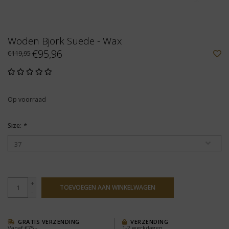
Woden Bjork Suede - Wax
€95,96
€119,95
Op voorraad
Size:
*
+
TOEVOEGEN AAN WINKELWAGEN
-
GRATIS VERZENDING
VERZENDING
Vanaf €75,-
1-2 werkdagen