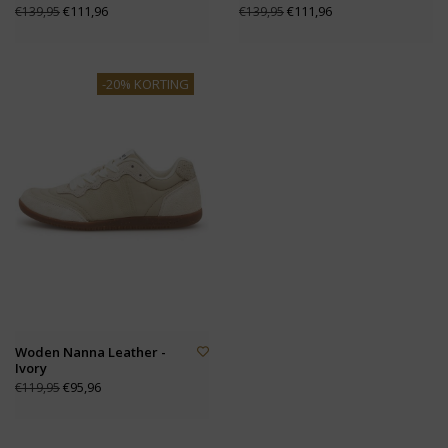
€111,96
€111,96
€139,95
€139,95
-20% KORTING
Woden Nanna Leather -
Ivory
€95,96
€119,95