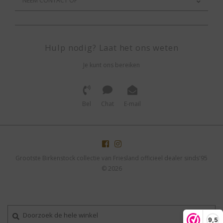
NEEM CONTACT OP
Hulp nodig? Laat het ons weten
Je kunt ons bereiken
Bel
Chat
E-mail
Grootste Birkenstock collectie van Friesland officieel dealer sinds'95
© 2026
9,5