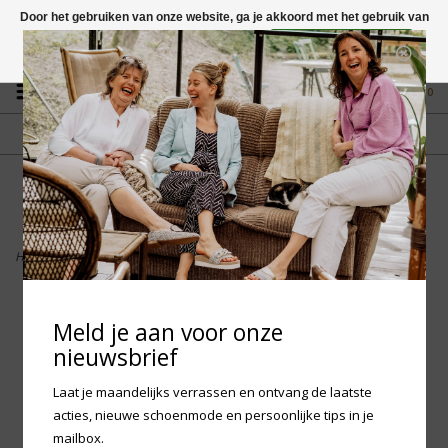
Door het gebruiken van onze website, ga je akkoord met het gebruik van
cookies om onze website te verbeteren.
Dit bericht verbergen
Vragen? App naar +31 58 250 1503
Meer over cookies »
0
GRATIS VERZENDING NL
FYSIEKE WINKEL
Vanaf € 75,-
in Mantgum (frl)
fdad
Home
>
Woden Josephine - Ice Blue
Meld je aan voor onze
nieuwsbrief
Laat je maandelijks verrassen en ontvang de laatste
acties, nieuwe schoenmode en persoonlijke tips in je
mailbox.