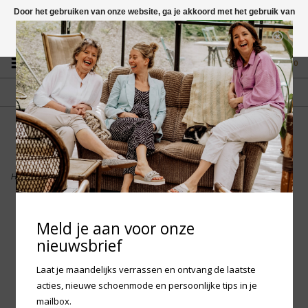
Door het gebruiken van onze website, ga je akkoord met het gebruik van
cookies om onze website te verbeteren.
Dit bericht verbergen
Vragen? App naar +31 58 250 1503
Meer over cookies »
0
GRATIS VERZENDING NL
FYSIEKE WINKEL
Vanaf € 75,-
in Mantgum (frl)
fdad
Home
>
Woden Kids - Alex
Meld je aan voor onze
nieuwsbrief
Laat je maandelijks verrassen en ontvang de laatste
acties, nieuwe schoenmode en persoonlijke tips in je
mailbox.