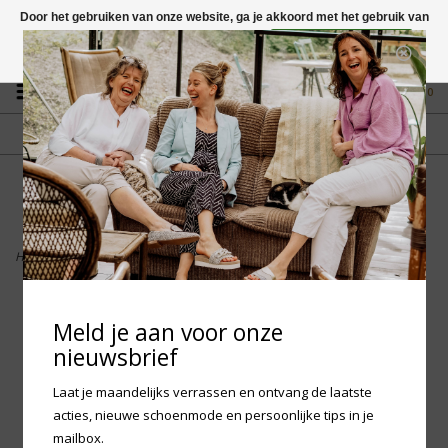
Door het gebruiken van onze website, ga je akkoord met het gebruik van
cookies om onze website te verbeteren.
Dit bericht verbergen
Vragen? App naar +31 58 250 1503
Meer over cookies »
0
GRATIS VERZENDING NL
FYSIEKE WINKEL
Vanaf € 75,-
in Mantgum (frl)
fdad
Home
>
Woden Kids - Sandra Pearl Nylon
Meld je aan voor onze
nieuwsbrief
Laat je maandelijks verrassen en ontvang de laatste
acties, nieuwe schoenmode en persoonlijke tips in je
mailbox.