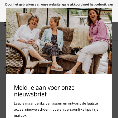
Door het gebruiken van onze website, ga je akkoord met het gebruik van
cookies om onze website te verbeteren.
Dit bericht verbergen
Vragen? App naar +31 58 250 1503
Meer over cookies »
0
GRATIS VERZENDING NL
FYSIEKE WINKEL
Vanaf € 75,-
in Mantgum (frl)
fdad
Home
>
Woden Ronja - Dark Algae Multi
Meld je aan voor onze
nieuwsbrief
Laat je maandelijks verrassen en ontvang de laatste
acties, nieuwe schoenmode en persoonlijke tips in je
mailbox.