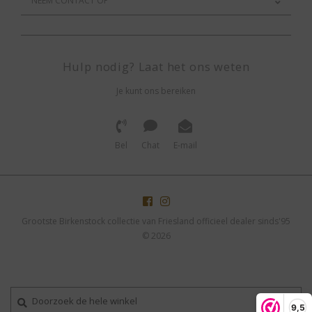
NEEM CONTACT OP
Hulp nodig? Laat het ons weten
Je kunt ons bereiken
Bel
Chat
E-mail
Grootste Birkenstock collectie van Friesland officieel dealer sinds'95
© 2026
9,5