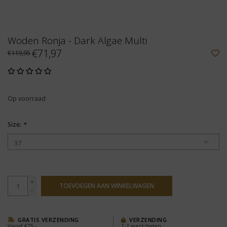
Woden Ronja - Dark Algae Multi
€71,97
€119,95
Op voorraad
Size:
*
+
TOEVOEGEN AAN WINKELWAGEN
-
GRATIS VERZENDING
VERZENDING
Vanaf €75,-
1-2 werkdagen