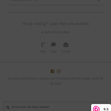
Hulp nodig? Laat het ons weten
Je kunt ons bereiken
Bel
Chat
E-mail
Grootste Birkenstock collectie van Friesland officieel dealer sinds'95
© 2026
9,5