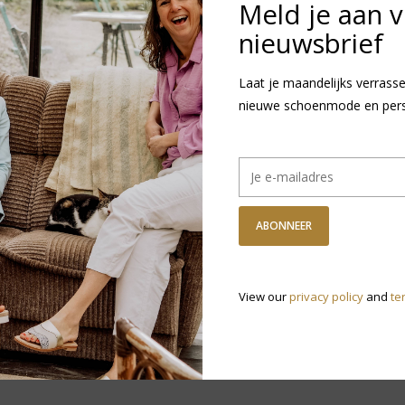
GRATIS VERZ
Meld je aan 
Vanaf €75,-
nieuwsbrief
DETAILS
REVI
Laat je maandelijks verrasse
nieuwe schoenmode en persoo
Artikelnummer:
W
Levertijd:
1
ABONNEER
R
N
View our
privacy policy
and
te
v
Heb je vragen