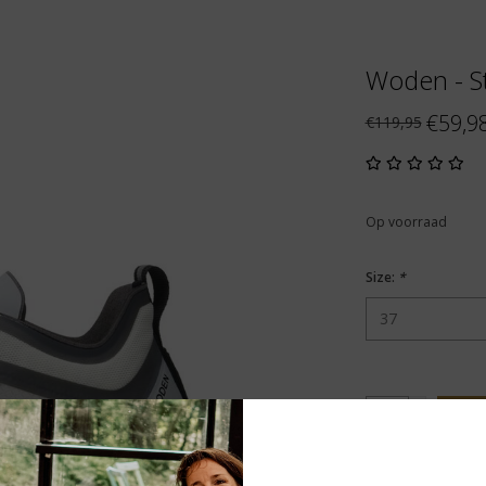
Woden - St
€59,9
€119,95
Op voorraad
Size:
*
+
T
-