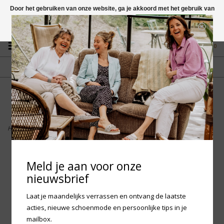
Door het gebruiken van onze website, ga je akkoord met het gebruik van
cookies om onze website te verbeteren.
Dit bericht verbergen
Vragen? App naar +31 58 250 1503
Meer over cookies »
0
GRATIS VERZENDING NL
FYSIEKE WINKEL
Vanaf € 75,-
in Mantgum (frl)
fdad
Home
>
Birkenstock Arizona EVA - Black Regular
Meld je aan voor onze
nieuwsbrief
Laat je maandelijks verrassen en ontvang de laatste
acties, nieuwe schoenmode en persoonlijke tips in je
mailbox.