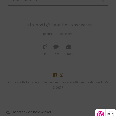
NEEM CONTACT OP
Hulp nodig? Laat het ons weten
Je kunt ons bereiken
Bel
Chat
E-mail
Grootste Birkenstock collectie van Friesland officieel dealer sinds'95
© 2026
9,5