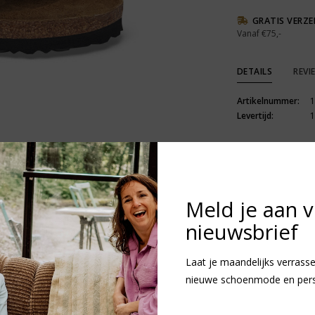
GRATIS VERZ
Vanaf €75,-
DETAILS
REVI
Artikelnummer:
1
Levertijd:
1
Meld je aan 
nieuwsbrief
R
N
v
Laat je maandelijks verrasse
nieuwe schoenmode en persoo
Heb je vragen