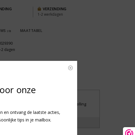
ENDING
VERZENDING
1-2 werkdagen
EWS
MAATTABEL
(0)
029390
-2 dagen
voor onze
UILEN OF RETOURNEREN
iet tevreden met je aankoop? Stuur je bestelling
andaag nog retour.
n en ontvang de laatste acties,
nlijke tips in je mailbox.
?
Laat het ons weten!