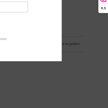
9,5
rmen
Aan verlanglijst toevoegen
/
Toevoegen om te vergelijken