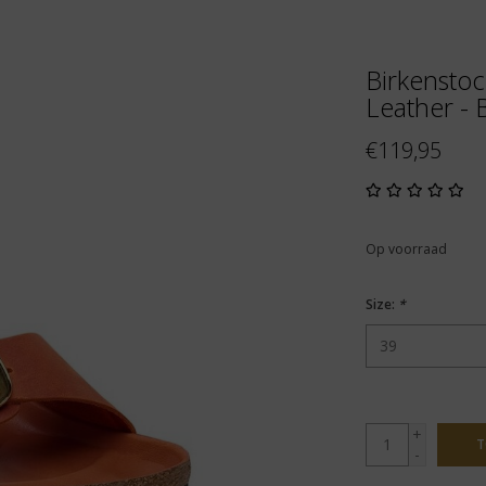
Birkenstoc
Leather -
€119,95
Op voorraad
Size:
*
+
T
-