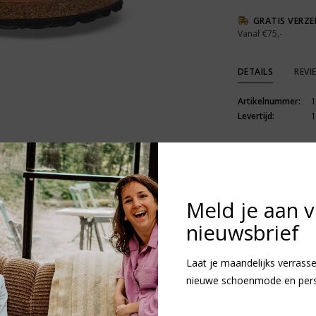
GRATIS VERZ
Vanaf €75,-
DETAILS
REVI
Artikelnummer:
1
Levertijd:
1
Meld je aan 
nieuwsbrief
R
N
v
Laat je maandelijks verrasse
nieuwe schoenmode en persoo
Heb je vragen