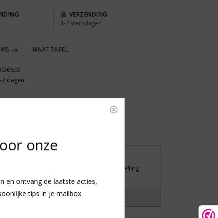
ENDING
VERZENDING
1-2 werkdagen
EWS
MAATTABEL
(0)
026632
-2 dagen
voor onze
UILEN OF RETOURNEREN
iet tevreden met je aankoop? Stuur je bestelling
andaag nog retour.
n en ontvang de laatste acties,
nlijke tips in je mailbox.
?
Laat het ons weten!