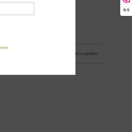
9,5
rmen
Aan verlanglijst toevoegen
/
Toevoegen om te vergelijken