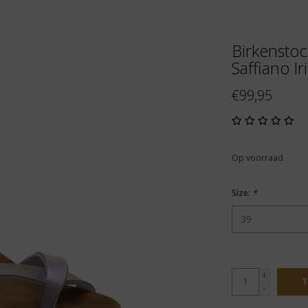
Birkensto
Saffiano I
€99,95
Op voorraad
Size:
*
+
T
-