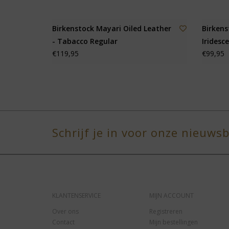
Birkenstock Mayari Oiled Leather
Birkens
- Tabacco Regular
Iridesc
€119,95
€99,95
Schrijf je in voor onze nieuwsb
KLANTENSERVICE
MIJN ACCOUNT
Over ons
Registreren
Contact
Mijn bestellingen