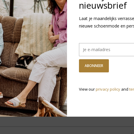
nieuwsbrief
Laat je maandelijks verrasse
nieuwe schoenmode en persoo
ABONNEER
View our
privacy policy
and
te