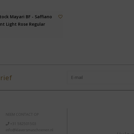
tock Mayari BF - Saffiano
ent Light Rose Regular
rief
NEEM CONTACT OP
+31 582501503
info@klaversmaschoenen.nl