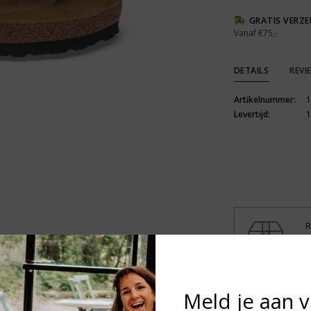
GRATIS VERZ
Vanaf €75,-
DETAILS
REVI
Artikelnummer:
1
Levertijd:
1
R
N
v
Heb je vragen
Meld je aan 