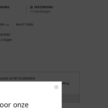
ENDING
VERZENDING
1-2 werkdagen
EWS
MAATTABEL
(0)
029285
-2 dagen
UILEN OF RETOURNEREN
iet tevreden met je aankoop? Stuur je bestelling
andaag nog retour.
?
Laat het ons weten!
voor onze