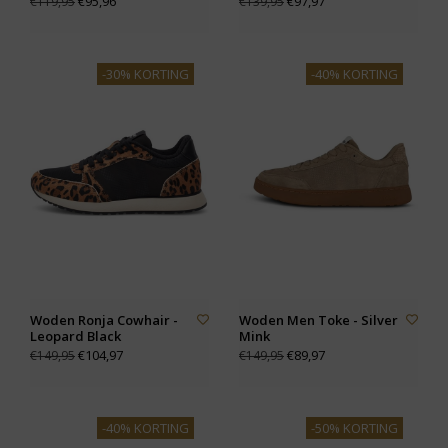
€95,96
€97,97
€119,95
€139,95
-30% KORTING
-40% KORTING
Woden Ronja Cowhair -
Woden Men Toke - Silver
Leopard Black
Mink
€104,97
€89,97
€149,95
€149,95
-40% KORTING
-50% KORTING