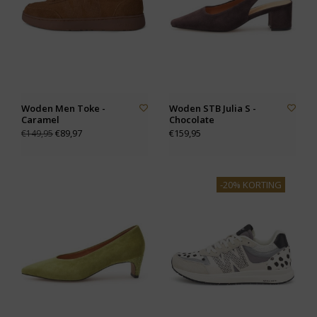
Woden Men Toke -
Woden STB Julia S -
Caramel
Chocolate
€89,97
€159,95
€149,95
-20% KORTING