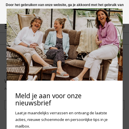
Door het gebruiken van onze website, ga je akkoord met het gebruik van
cookies om onze website te verbeteren.
Dit bericht verbergen
Vragen? App naar +31 58 250 1503
Meer over cookies »
0
GRATIS VERZENDING NL
FYSIEKE WINKEL
Vanaf € 75,-
in Mantgum (frl)
fdad
Woden
Home
/
Merken
/
Woden
Meld je aan voor onze
nieuwsbrief
Filteren
Laat je maandelijks verrassen en ontvang de laatste
acties, nieuwe schoenmode en persoonlijke tips in je
mailbox.