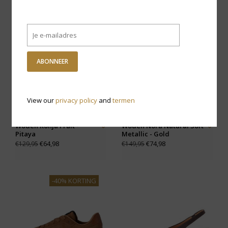
-50% KORTING
-50% KORTING
ABONNEER
View our
privacy policy
and
termen
Woden Ronja Fruit -
Woden Nora Natural Soft
Pitaya
Metallic - Gold
€64,98
€74,98
€129,95
€149,95
-40% KORTING