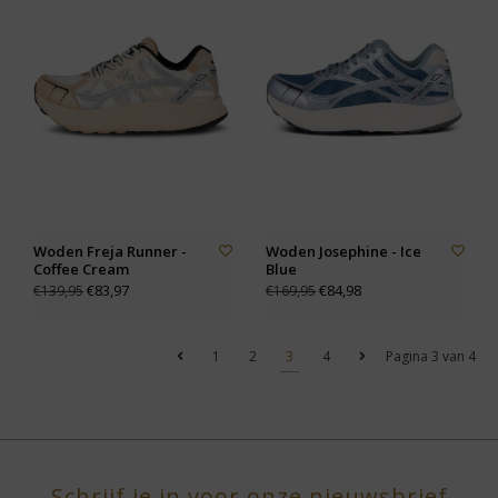
Woden Freja Runner -
Woden Josephine - Ice
Coffee Cream
Blue
€83,97
€84,98
€139,95
€169,95
1
2
3
4
Pagina 3 van 4
Schrijf je in voor onze nieuwsbrief