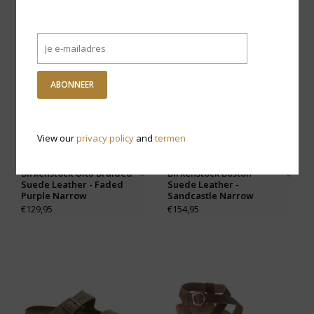
ABONNEER
View our
privacy policy
and
termen
Birkenstock Oita Braided
Birkenstock Boston
Suede Leather - Faded
Suede Leather -
Purple Narrow
Sandcastle Narrow
€129,95
€154,95