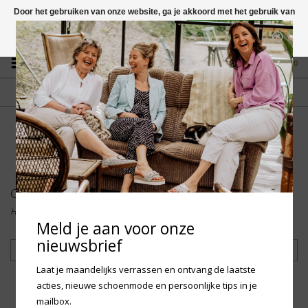
Door het gebruiken van onze website, ga je akkoord met het gebruik van
cookies om onze website te verbeteren.
Dit bericht verbergen
Vragen? App naar +31 58 250 1503
Meer over cookies »
0
GRATIS VERZENDING NL
FYSIEKE WINKEL
Vanaf € 75,-
in Mantgum (frl)
fdad
Collectie
Home
/
Collectie
Meld je aan voor onze
nieuwsbrief
Filteren
Laat je maandelijks verrassen en ontvang de laatste
acties, nieuwe schoenmode en persoonlijke tips in je
mailbox.