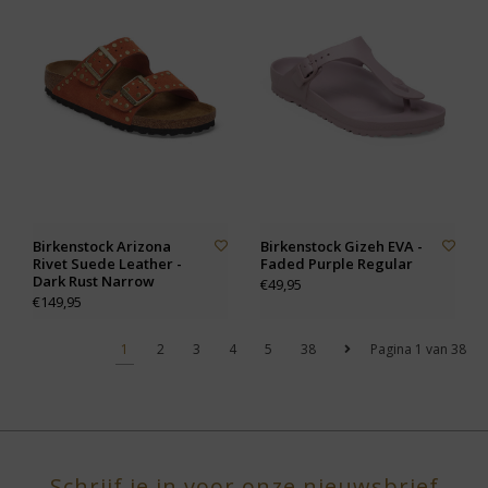
Birkenstock Arizona
Birkenstock Gizeh EVA -
Rivet Suede Leather -
Faded Purple Regular
Dark Rust Narrow
€49,95
€149,95
1
2
3
4
5
38
Pagina 1 van 38
Schrijf je in voor onze nieuwsbrief