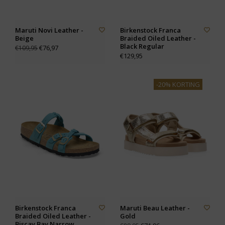
Maruti Novi Leather -
Birkenstock Franca
Beige
Braided Oiled Leather -
Black Regular
€76,97
€109,95
€129,95
-20% KORTING
Birkenstock Franca
Maruti Beau Leather -
Braided Oiled Leather -
Gold
Biscay Bay Narrow