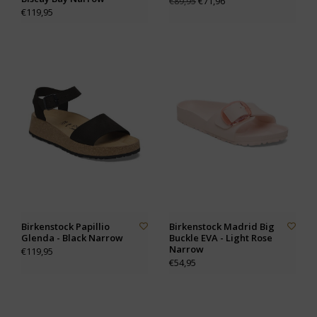
€71,96
€89,95
€119,95
Birkenstock Papillio
Birkenstock Madrid Big
Glenda - Black Narrow
Buckle EVA - Light Rose
Narrow
€119,95
€54,95