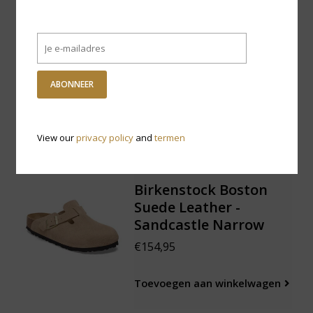
Birkenstock Oita
Braided Suede Leather
- Faded Purple Narrow
€129,95
ABONNEER
Toevoegen aan winkelwagen
View our
privacy policy
and
termen
Birkenstock Boston
Suede Leather -
Sandcastle Narrow
€154,95
Toevoegen aan winkelwagen