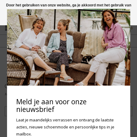
Door het gebruiken van onze website, ga je akkoord met het gebruik van
cookies om onze website te verbeteren.
Dit bericht verbergen
Vragen? App naar +31 58 250 1503
Meer over cookies »
0
GRATIS VERZENDING NL
FYSIEKE WINKEL
Vanaf € 75,-
in Mantgum (frl)
fdad
Collectie
Home
/
Collectie
Meld je aan voor onze
nieuwsbrief
Filteren
Laat je maandelijks verrassen en ontvang de laatste
acties, nieuwe schoenmode en persoonlijke tips in je
mailbox.