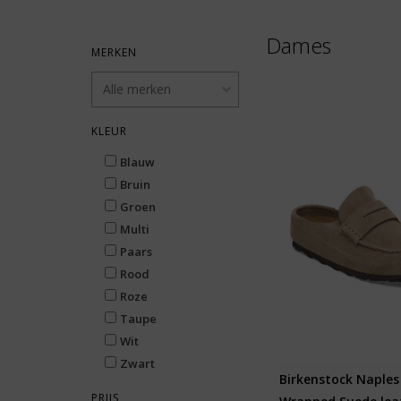
Dames
MERKEN
KLEUR
Blauw
Bruin
Groen
Multi
Paars
Rood
Roze
Taupe
Wit
Zwart
Birkenstock Naples
PRIJS