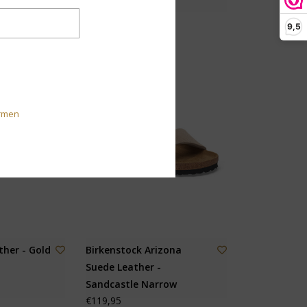
€129,95
9,5
30% KORTING
rmen
ther - Gold
Birkenstock Arizona
Suede Leather -
Sandcastle Narrow
€119,95