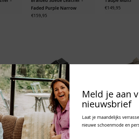
ther -
Braided Suede Leather -
Taupe Multi
€149,95
Faded Purple Narrow
€159,95
Meld je aan 
nieuwsbrief
Laat je maandelijks verrasse
EVA -
Birkenstock Arizona Birko
Birkenstock Bo
nieuwe schoenmode en persoo
Flor - Black Regular
Suede Leather -
€84,95
Khaki Regular