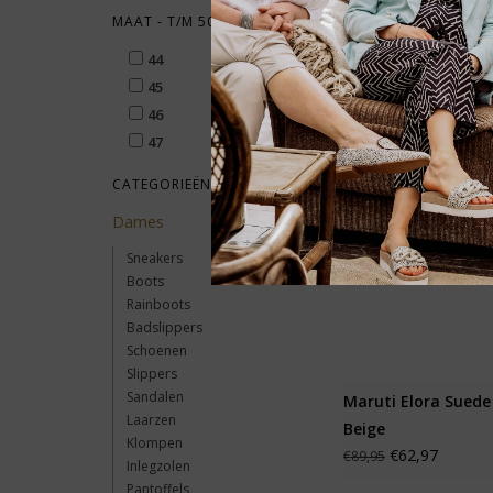
MAAT - T/M 50
44
45
-30% 
46
47
CATEGORIEËN
Dames
Sneakers
Boots
Rainboots
Badslippers
Schoenen
Slippers
Sandalen
Maruti Elora Suede
Laarzen
Beige
Klompen
€62,97
€89,95
Inlegzolen
Pantoffels