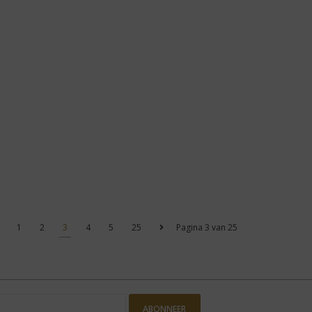
1
2
3
4
5
25
Pagina 3 van 25
ABONNEER