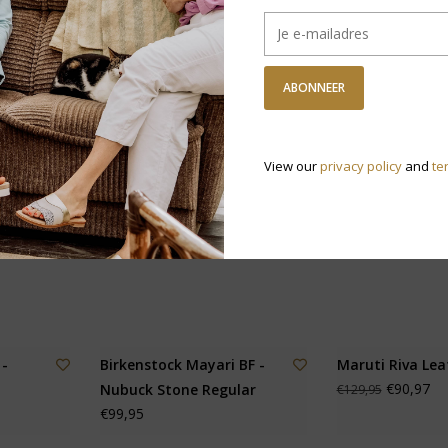
€159,95
KORTING
-
ABONNEER
View our
privacy policy
and
te
 -
Birkenstock Mayari BF -
Maruti Riva Lea
€90,97
Nubuck Stone Regular
€129,95
€99,95