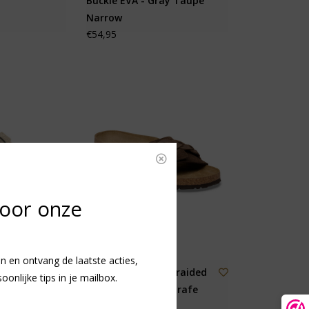
Buckle EVA - Gray Taupe
Narrow
€54,95
voor onze
n en ontvang de laatste acties,
ston SFB
Birkenstock Oita Braided
nlijke tips in je mailbox.
 Faded
Suede Leather - Carafe
Narrow