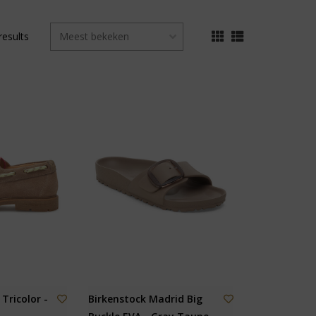
results
Tricolor -
Birkenstock Madrid Big