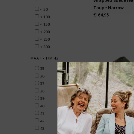
Wrapped Suede lea
Taupe Narrow
< 50
€164,95
< 100
< 150
< 200
< 250
< 300
MAAT - T/M 43
35
36
37
38
39
40
41
Birkenstock Gizeh 
42
Khaki Regular
43
€49,95