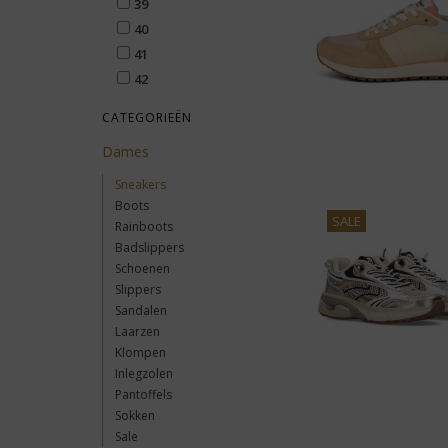
39
40
41
42
CATEGORIEËN
Dames
Sneakers
Boots
SALE
Rainboots
Badslippers
Schoenen
Slippers
Sandalen
Laarzen
Klompen
Inlegzolen
Pantoffels
Sokken
Sale