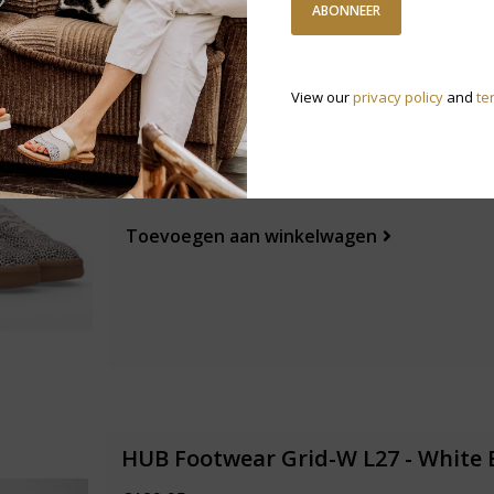
ABONNEER
View our
privacy policy
and
te
Maruti Yale Hairon Pixel - Offwhit
€90,97
€129,95
Toevoegen aan winkelwagen
HUB Footwear Grid-W L27 - White 