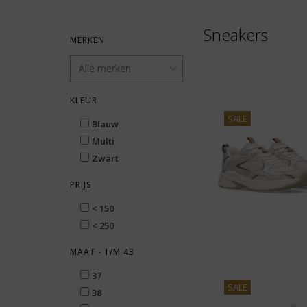
Sneakers
MERKEN
KLEUR
SALE
Blauw
Multi
Zwart
PRIJS
< 150
< 250
MAAT - T/M 43
37
SALE
38