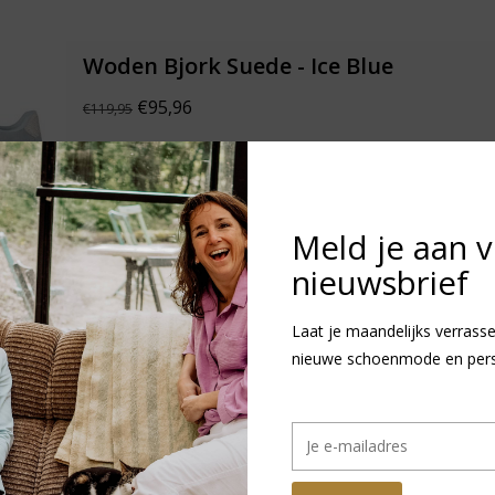
Woden Bjork Suede - Ice Blue
€95,96
€119,95
Toevoegen aan winkelwagen
Meld je aan 
nieuwsbrief
Laat je maandelijks verrasse
Woden Ronja - Dark Algae Multi
nieuwe schoenmode en persoo
€71,97
€119,95
Toevoegen aan winkelwagen