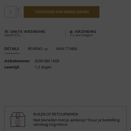
+
TOEVOEGEN AAN WINKELWAGEN
-
GRATIS VERZENDING
VERZENDING
Vanaf €75,-
1-2 werkdagen
DETAILS
REVIEWS
MAATTABEL
(0)
Artikelnummer:
6299 685 1609
Levertijd:
1-2 dagen
RUILEN OF RETOURNEREN
Niet tevreden met je aankoop? Stuur je bestelling
vandaag nog retour.