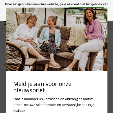
Door het gebruiken van onze website, ga je akkoord met het gebruik van
cookies om onze website te verbeteren.
Dit bericht verbergen
Vragen? App naar +31 58 250 1503
Meer over cookies »
0
GRATIS VERZENDING NL
FYSIEKE WINKEL
Vanaf € 75,-
in Mantgum (frl)
fdad
Home
>
FinnComfort Piccadilly - Carbon Gado
Meld je aan voor onze
nieuwsbrief
Laat je maandelijks verrassen en ontvang de laatste
acties, nieuwe schoenmode en persoonlijke tips in je
mailbox.