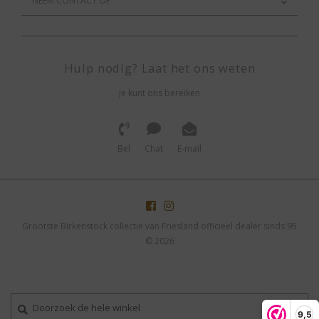
NEEM CONTACT OP
Hulp nodig? Laat het ons weten
Je kunt ons bereiken
Bel
Chat
E-mail
Grootste Birkenstock collectie van Friesland officieel dealer sinds'95
© 2026
9,5