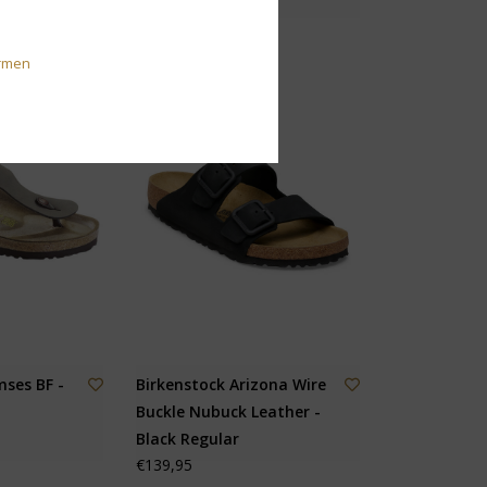
rmen
ses BF -
Birkenstock Arizona Wire
Buckle Nubuck Leather -
Black Regular
€139,95