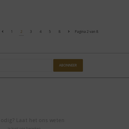
1
2
3
4
5
8
Pagina 2 van 8
ABONNEER
odig? Laat het ons weten
Je kunt ons bereiken