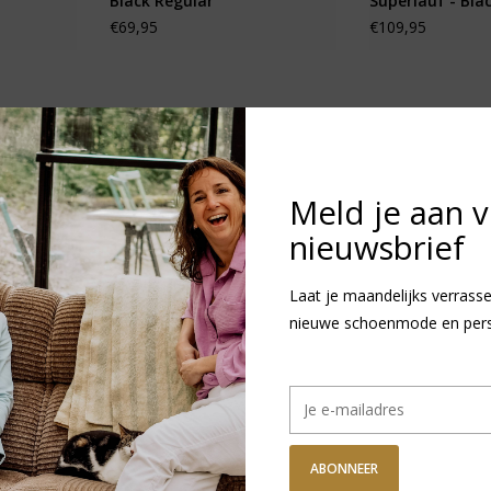
Black Regular
Superlauf - Bla
€69,95
€109,95
Meld je aan 
nieuwsbrief
Laat je maandelijks verrasse
nieuwe schoenmode en persoo
EVA -
Birkenstock Arizona SFB -
Birkenstock Fo
Tabacco Brown Narrow
Insole - Textiel
ABONNEER
€119,95
€24,95