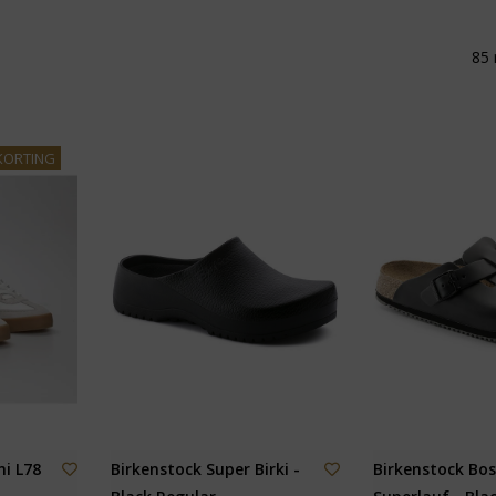
85 
KORTING
i L78
Birkenstock Super Birki -
Birkenstock Bo