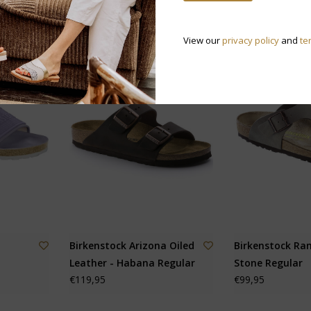
View our
privacy policy
and
te
a
Birkenstock Arizona Oiled
Birkenstock Ram
Leather - Habana Regular
Stone Regular
€119,95
€99,95