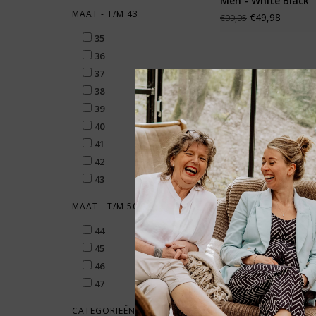
Men - White Black
MAAT - T/M 43
€49,98
€99,95
35
36
37
38
39
40
41
42
43
MAAT - T/M 50
44
45
46
Birkenstock Gizeh 
47
Black Regular
CATEGORIEËN
€49,95