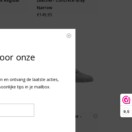
ck Regluar
Leather- Concrete Gray
Narrow
€149,95
voor onze
n en ontvang de laatste acties,
nlijke tips in je mailbox.
9,5
otbed
Sockwell Undercover -
 Regular
Sneakersokken
€12,95