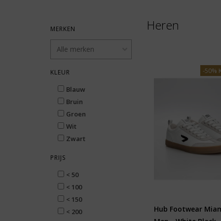
Heren
MERKEN
-50% 
KLEUR
Blauw
Bruin
Groen
Wit
Zwart
PRIJS
< 50
< 100
< 150
Hub Footwear Miam
< 200