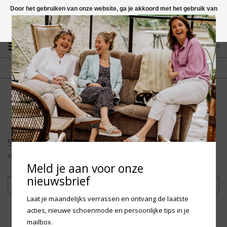
Door het gebruiken van onze website, ga je akkoord met het gebruik van
cookies om onze website te verbeteren.
Dit bericht verbergen
Vragen? App naar +31 58 250 1503
Meer over cookies »
0
GRATIS VERZENDING NL
FYSIEKE WINKEL
Vanaf € 75,-
in Mantgum (frl)
fdad
Sokken
Home
/
Heren
/
Sokken
Meld je aan voor onze
nieuwsbrief
Filteren
Laat je maandelijks verrassen en ontvang de laatste
acties, nieuwe schoenmode en persoonlijke tips in je
mailbox.