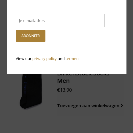
Sockwell Undercover -
Sneakersokken
€12,95
ABONNEER
Toevoegen aan winkelwagen
View our
privacy policy
and
termen
Birkenstock Socks -
Men
€13,90
Toevoegen aan winkelwagen