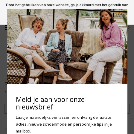
Door het gebruiken van onze website, ga je akkoord met het gebruik van
cookies om onze website te verbeteren.
Dit bericht verbergen
Vragen? App naar +31 58 250 1503
Meer over cookies »
0
GRATIS VERZENDING NL
FYSIEKE WINKEL
Vanaf € 75,-
in Mantgum (frl)
fdad
Regenlaarzen
Home
/
Kinderen
/
Regenlaarzen
Meld je aan voor onze
nieuwsbrief
Filteren
Laat je maandelijks verrassen en ontvang de laatste
acties, nieuwe schoenmode en persoonlijke tips in je
Geen producten gevonden!...
mailbox.