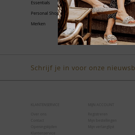
Essentials
Personal Shopping
Merken
Schrijf je in voor onze nieuwsb
KLANTENSERVICE
MIJN ACCOUNT
Over ons
Registreren
Contact
Mijn bestellingen
Openingstijden
Mijn verlanglijst
Klantenservice