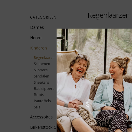
Regenlaarzen
CATEGORIEËN
Dames
Heren
Geen producten gevonde
Kinderen
Regenlaarzen
Schoenen
Slippers
Sandalen
Sneakers
Badslippers
Boots
Pantoffels
Sale
Accessoires
Birkenstock Care