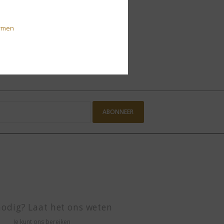
rmen
ABONNEER
odig? Laat het ons weten
Je kunt ons bereiken