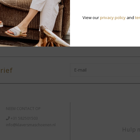
View our
privacy policy
and
te
rief
NEEM CONTACT OP
+31 582501503
info@klaversmaschoenen.nl
Hulp n