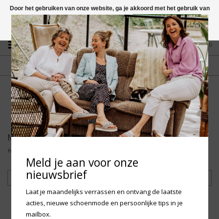
Door het gebruiken van onze website, ga je akkoord met het gebruik van
cookies om onze website te verbeteren.
Dit bericht verbergen
Vragen? App naar +31 58 250 1503
Meer over cookies »
0
GRATIS VERZENDING NL
FYSIEKE WINKEL
Vanaf € 75,-
in Mantgum (frl)
fdad
Merken
Home
/
Merken
Meld je aan voor onze
nieuwsbrief
Filteren
Laat je maandelijks verrassen en ontvang de laatste
acties, nieuwe schoenmode en persoonlijke tips in je
mailbox.