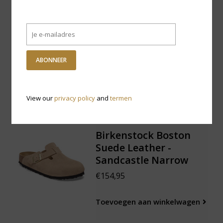
Birkenstock Oita
Braided Suede Leather
- Faded Purple Narrow
€129,95
ABONNEER
Toevoegen aan winkelwagen
View our
privacy policy
and
termen
Birkenstock Boston
Suede Leather -
Sandcastle Narrow
€154,95
Toevoegen aan winkelwagen