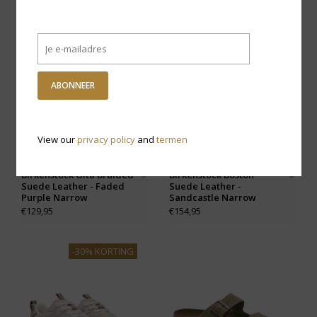
ABONNEER
View our
privacy policy
and
termen
Birkenstock Oita Braided
Birkenstock Boston
Suede Leather - Faded
Suede Leather -
Purple Narrow
Sandcastle Narrow
€129,95
€154,95
-30% KORTING