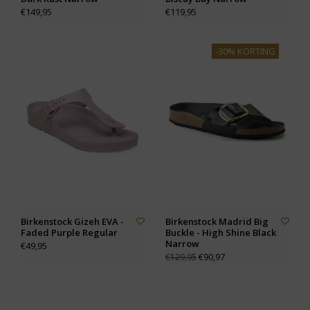
€149,95
€119,95
-30% KORTING
Birkenstock Gizeh EVA -
Birkenstock Madrid Big
Faded Purple Regular
Buckle - High Shine Black
Narrow
€49,95
€90,97
€129,95