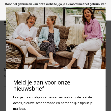
Door het gebruiken van onze website, ga je akkoord met het gebruik van
cookies om onze website te verbeteren.
Dit bericht verbergen
Vragen? App naar +31 58 250 1503
Meer over cookies »
0
GRATIS VERZENDING NL
FYSIEKE WINKEL
Vanaf € 75,-
in Mantgum (frl)
fdad
Merken
Home
/
Merken
Meld je aan voor onze
nieuwsbrief
Filteren
Laat je maandelijks verrassen en ontvang de laatste
acties, nieuwe schoenmode en persoonlijke tips in je
mailbox.