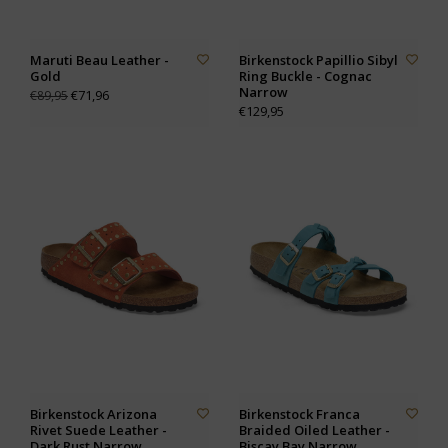
Maruti Beau Leather -
Birkenstock Papillio Sibyl
Gold
Ring Buckle - Cognac
Narrow
€71,96
€89,95
€129,95
Birkenstock Arizona
Birkenstock Franca
Rivet Suede Leather -
Braided Oiled Leather -
Dark Rust Narrow
Biscay Bay Narrow