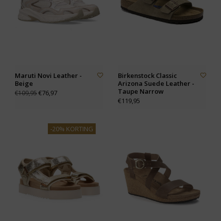
Maruti Novi Leather -
Birkenstock Classic
Beige
Arizona Suede Leather -
Taupe Narrow
€76,97
€109,95
€119,95
-20% KORTING