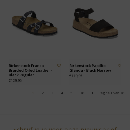
Birkenstock Franca
Birkenstock Papillio
Braided Oiled Leather -
Glenda - Black Narrow
Black Regular
€119,95
€129,95
1
2
3
4
5
36
Pagina 1 van 36
Schrijf je in voor onze nieuwsbrief