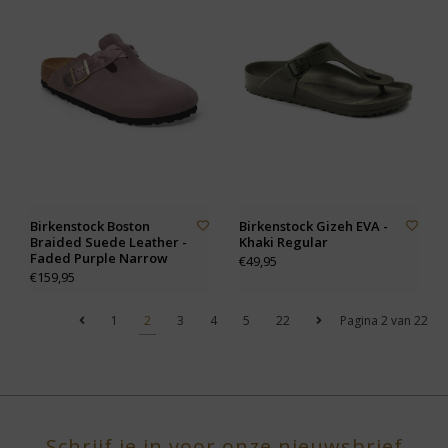
Birkenstock Boston
Birkenstock Gizeh EVA -
Braided Suede Leather -
Khaki Regular
Faded Purple Narrow
€49,95
€159,95
1
2
3
4
5
22
Pagina 2 van 22
Schrijf je in voor onze nieuwsbrief