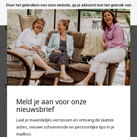
Door het gebruiken van onze website, ga je akkoord met het gebruik van
cookies om onze website te verbeteren.
Dit bericht verbergen
Vragen? App naar +31 58 250 1503
Meer over cookies »
0
GRATIS VERZENDING NL
FYSIEKE WINKEL
Vanaf € 75,-
in Mantgum (frl)
fdad
Birkenstock
Home
/
Merken
/
Birkenstock
Meld je aan voor onze
nieuwsbrief
Filteren
Laat je maandelijks verrassen en ontvang de laatste
acties, nieuwe schoenmode en persoonlijke tips in je
mailbox.