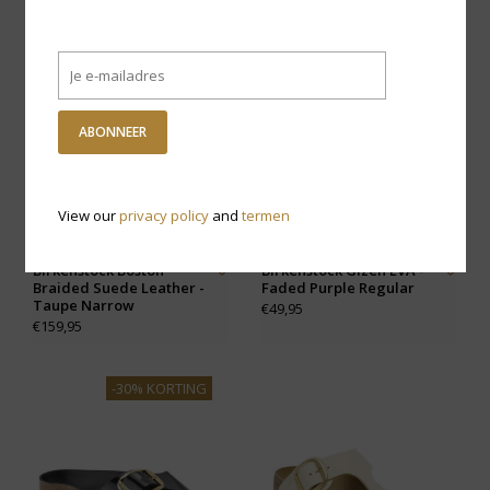
ABONNEER
View our
privacy policy
and
termen
Birkenstock Boston
Birkenstock Gizeh EVA -
Braided Suede Leather -
Faded Purple Regular
Taupe Narrow
€49,95
€159,95
-30% KORTING