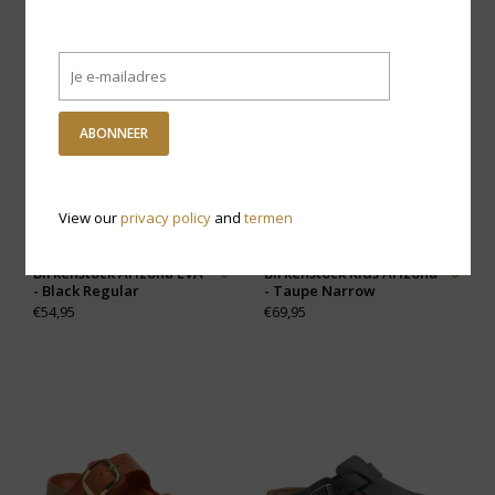
ABONNEER
View our
privacy policy
and
termen
Birkenstock Arizona EVA
Birkenstock Kids Arizona
- Black Regular
- Taupe Narrow
€54,95
€69,95