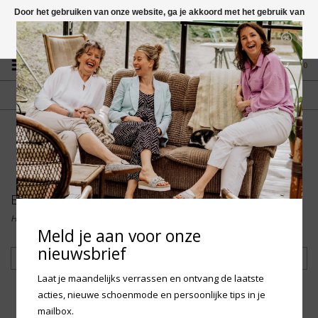
Door het gebruiken van onze website, ga je akkoord met het gebruik van
cookies om onze website te verbeteren.
Dit bericht verbergen
Vragen? App naar +31 58 250 1503
Meer over cookies »
0
GRATIS VERZENDING NL
FYSIEKE WINKEL
Vanaf € 75,-
in Mantgum (frl)
fdad
Birkenstock
Home
/
Merken
/
Birkenstock
Meld je aan voor onze
nieuwsbrief
Filteren
Laat je maandelijks verrassen en ontvang de laatste
acties, nieuwe schoenmode en persoonlijke tips in je
mailbox.