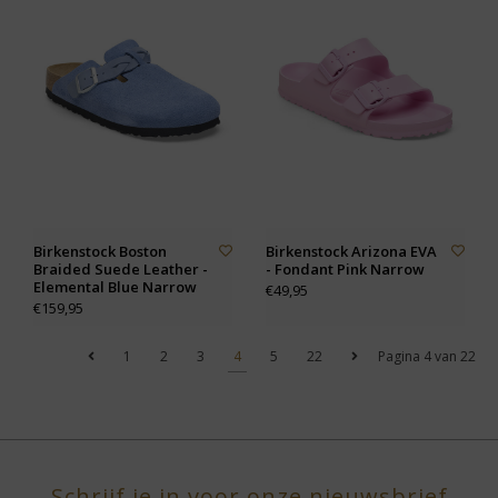
Birkenstock Boston
Birkenstock Arizona EVA
Braided Suede Leather -
- Fondant Pink Narrow
Elemental Blue Narrow
€49,95
€159,95
1
2
3
4
5
22
Pagina 4 van 22
Schrijf je in voor onze nieuwsbrief